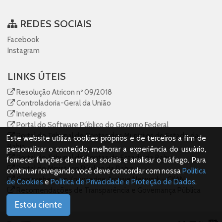
REDES SOCIAIS
Facebook
Instagram
LINKS ÚTEIS
Resolução Atricon nº 09/2018
Controladoria-Geral da União
Interlegis
Portal do Software Público do Governo Federal
Portal do Tribunal de Contas dos Municíios do Estado da
Este website utiliza cookies próprios e de terceiros a fim de
Bahia
personalizar o conteúdo, melhorar a experiência do usuário,
Portal do Tribunal de Contas do Estado da Bahia
fornecer funções de mídias sociais e analisar o tráfego. Para
Portal do Ministério Público da Bahia
continuar navegando você deve concordar com nossa
Política
Comprehensive Knowledge Archive Network – CKAN
de Cookies
e
Política de Privacidade e Proteção de Dados
.
Recomendações de Transparência e Governança Pública
para Prefeituras
Estou ciente