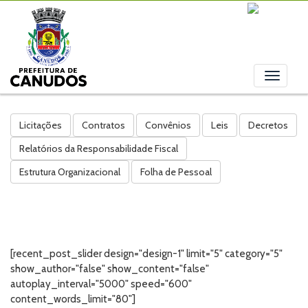
Toggle
navigati
Licitações
Contratos
Convênios
Leis
Decretos
Relatórios da Responsabilidade Fiscal
Estrutura Organizacional
Folha de Pessoal
[recent_post_slider design="design-1" limit="5" category="5"
show_author="false" show_content="false"
autoplay_interval="5000" speed="600"
content_words_limit="80"]