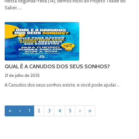
Nesta segunda-feira (14), demos início ao Projeto Tríade do
Saber, ...
QUAL É A CANUDOS DOS SEUS SONHOS?
21 de julho de 2025
A Canudos dos seus sonhos existe, e você pode ajudar ...
«
‹
1
2
3
4
5
›
»