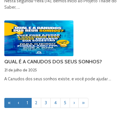
Nesta segunda-feira (14), demos início ao Projeto Tríade do
Saber, ...
QUAL É A CANUDOS DOS SEUS SONHOS?
21 de julho de 2025
A Canudos dos seus sonhos existe, e você pode ajudar ...
«
‹
1
2
3
4
5
›
»