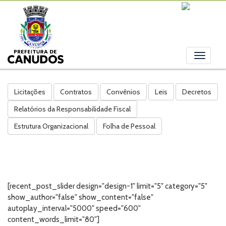
Toggle
navigati
Licitações
Contratos
Convênios
Leis
Decretos
Relatórios da Responsabilidade Fiscal
Estrutura Organizacional
Folha de Pessoal
[recent_post_slider design="design-1" limit="5" category="5"
show_author="false" show_content="false"
autoplay_interval="5000" speed="600"
content_words_limit="80"]