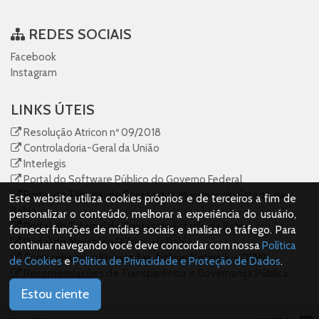
REDES SOCIAIS
Facebook
Instagram
LINKS ÚTEIS
Resolução Atricon nº 09/2018
Controladoria-Geral da União
Interlegis
Portal do Software Público do Governo Federal
Portal do Tribunal de Contas dos Municíios do Estado da
Este website utiliza cookies próprios e de terceiros a fim de
Bahia
personalizar o conteúdo, melhorar a experiência do usuário,
Portal do Tribunal de Contas do Estado da Bahia
fornecer funções de mídias sociais e analisar o tráfego. Para
Portal do Ministério Público da Bahia
continuar navegando você deve concordar com nossa
Política
Comprehensive Knowledge Archive Network – CKAN
de Cookies
e
Política de Privacidade e Proteção de Dados
.
Recomendações de Transparência e Governança Pública
para Prefeituras
Estou ciente