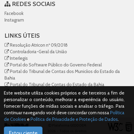
REDES SOCIAIS
Facebook
Instagram
LINKS ÚTEIS
Resolução Atricon nº 09/2018
Controladoria-Geral da União
Interlegis
Portal do Software Público do Governo Federal
Portal do Tribunal de Contas dos Municíios do Estado da
Bahia
Portal do Tribunal de Contas do Estado da Bahia
Portal do Ministério Público da Bahia
Este website utiliza cookies próprios e de terceiros a fim de
Comprehensive Knowledge Archive Network – CKAN
personalizar o conteúdo, melhorar a experiência do usuário,
Recomendações de Transparência e Governança Pública
fornecer funções de mídias sociais e analisar o tráfego. Para
para Prefeituras
continuar navegando você deve concordar com nossa
Política
de Cookies
e
Política de Privacidade e Proteção de Dados
.
Plataforma GEDDOEM
2026 - Todos os direitos
Estou ciente