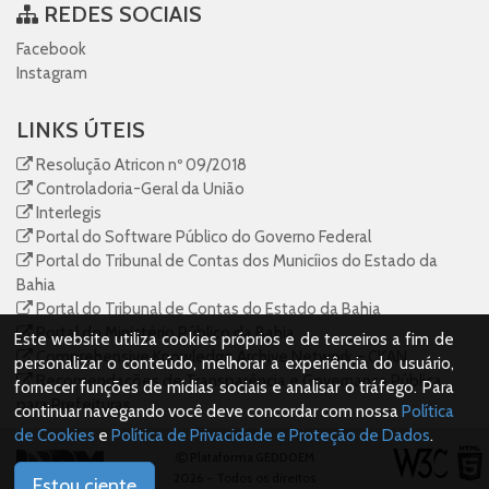
REDES SOCIAIS
Facebook
Instagram
LINKS ÚTEIS
Resolução Atricon nº 09/2018
Controladoria-Geral da União
Interlegis
Portal do Software Público do Governo Federal
Portal do Tribunal de Contas dos Municíios do Estado da
Bahia
Portal do Tribunal de Contas do Estado da Bahia
Portal do Ministério Público da Bahia
Este website utiliza cookies próprios e de terceiros a fim de
Comprehensive Knowledge Archive Network – CKAN
personalizar o conteúdo, melhorar a experiência do usuário,
Recomendações de Transparência e Governança Pública
fornecer funções de mídias sociais e analisar o tráfego. Para
para Prefeituras
continuar navegando você deve concordar com nossa
Política
de Cookies
e
Política de Privacidade e Proteção de Dados
.
Plataforma GEDDOEM
2026 - Todos os direitos
Estou ciente