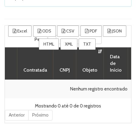
Excel
ODS
CSV
PDF
JSON
Pesquisar
HTML
XML
TXT
Data
de
Contratada
CNPJ
Objeto
Início
Nenhum registro encontrado
Mostrando 0 até 0 de 0 registros
Anterior
Próximo