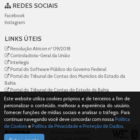
REDES SOCIAIS
Facebook
Instagram
LINKS ÚTEIS
Resolução Atricon nº 09/2018
Controladoria-Geral da União
Interlegis
Portal do Software Público do Governo Federal
Portal do Tribunal de Contas dos Municíios do Estado da
Bahia
Portal do Tribunal de Contas do Estado da Bahia
Portal do Ministério Público da Bahia
Este website utiliza cookies próprios e de terceiros a fim de
Comprehensive Knowledge Archive Network – CKAN
personalizar o conteúdo, melhorar a experiência do usuário,
Recomendações de Transparência e Governança Pública
fornecer funções de mídias sociais e analisar o tráfego. Para
para Prefeituras
continuar navegando você deve concordar com nossa
Política
de Cookies
e
Política de Privacidade e Proteção de Dados
.
Plataforma GEDDOEM
2026 - Todos os direitos