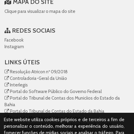
MAPA DO SITE
Clique para visualizar o mapa do site
REDES SOCIAIS
Facebook
Instagram
LINKS ÚTEIS
Resolução Atricon nº 09/2018
Controladoria-Geral da União
Interlegis
Portal do Software Público do Governo Federal
Portal do Tribunal de Contas dos Municíios do Estado da
Bahia
Portal do Tribunal de Contas do Estado da Bahia
Portal do Ministério Público da Bahia
Este website utiliza cookies próprios e de terceiros a fim de
Comprehensive Knowledge Archive Network – CKAN
personalizar o conteúdo, melhorar a experiência do usuário,
Recomendações de Transparência e Governança Pública
fornecer funções de mídias sociais e analisar o tráfego. Para