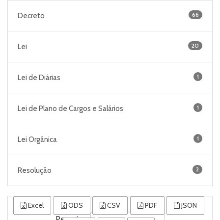
66
Decreto
20
Lei
1
Lei de Diárias
1
Lei de Plano de Cargos e Salários
1
Lei Orgânica
2
Resolução
Excel
ODS
CSV
PDF
JSON
Pesquisar