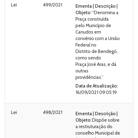
Lei
499/2021
Ementa | Descrição |
Objeto:
“Denomina a
Praça construída
pelo Município de
Canudos em
convênio com a União
Federal no
Distrito de Bendegó,
como sendo
Praça José Aras, e dá
outras
providências.”
Data de Atualização:
16/09/2021 09:05:19
Lei
498/2021
Ementa | Descrição |
Objeto:
Dispõe sobre
a restruturação do
conselho Municipal de