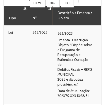
HTML
XML
TXT
Descrição / Ementa /
Tipo
Nº
Objeto
B
Lei
563/2023
563/2023.
Ementa | Descrição |
Objeto:
“Dispõe sobre
o Programa de
Recuperação e
Estímulo a Quitação
de
Débitos Fiscais – REFIS
MUNICIPAL
2023 e dá outras
providências.”
Data de Atualização:
20/07/2023 10:38:31