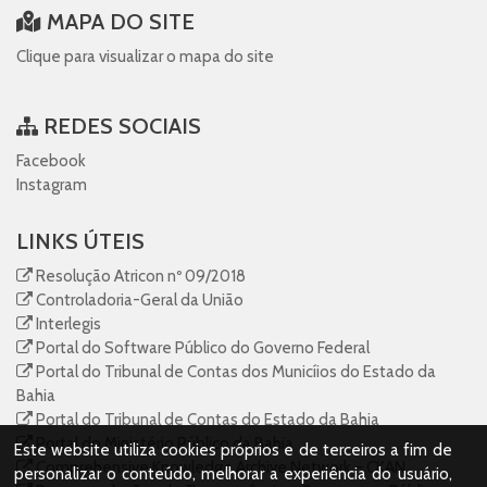
MAPA DO SITE
Clique para visualizar o mapa do site
REDES SOCIAIS
Facebook
Instagram
LINKS ÚTEIS
Resolução Atricon nº 09/2018
Controladoria-Geral da União
Interlegis
Portal do Software Público do Governo Federal
Portal do Tribunal de Contas dos Municíios do Estado da
Bahia
Portal do Tribunal de Contas do Estado da Bahia
Portal do Ministério Público da Bahia
Este website utiliza cookies próprios e de terceiros a fim de
Comprehensive Knowledge Archive Network – CKAN
personalizar o conteúdo, melhorar a experiência do usuário,