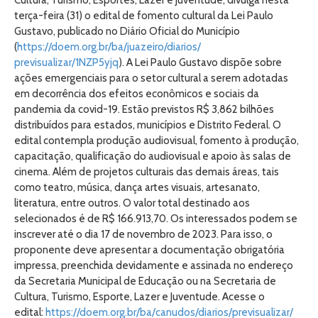
Cultura, Turismo, Esportes, Lazer e Juventude, divulga nesta
terça-feira (31) o edital de fomento cultural da Lei Paulo
Gustavo, publicado no Diário Oficial do Município
(
https://doem.org.br/ba/
juazeiro/diarios/
previsualizar/1NZP5yjq
). A Lei Paulo Gustavo dispõe sobre
ações emergenciais para o setor cultural a serem adotadas
em decorrência dos efeitos econômicos e sociais da
pandemia da covid-19. Estão previstos R$ 3,862 bilhões
distribuídos para estados, municípios e Distrito Federal. O
edital contempla produção audiovisual, fomento à produção,
capacitação, qualificação do audiovisual e apoio às salas de
cinema. Além de projetos culturais das demais áreas, tais
como teatro, música, dança artes visuais, artesanato,
literatura, entre outros. O valor total destinado aos
selecionados é de R$ 166.913,70. Os interessados podem se
inscrever até o dia 17 de novembro de 2023. Para isso, o
proponente deve apresentar a documentação obrigatória
impressa, preenchida devidamente e assinada no endereço
da Secretaria Municipal de Educação ou na Secretaria de
Cultura, Turismo, Esporte, Lazer e Juventude. Acesse o
edital:
https://doem.org.br/ba/
canudos/diarios/previsualizar/