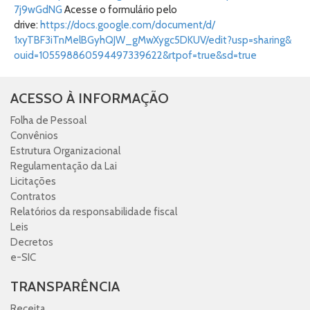
7j9wGdNG
Acesse o formulário pelo
drive:
https://docs.google.com/
document/d/
1xyTBF3iTnMelBGyhQJW_
gMwXygc5DKUV/edit?usp=sharing&
ouid=105598860594497339622&
rtpof=true&sd=true
ACESSO À INFORMAÇÃO
Folha de Pessoal
Convênios
Estrutura Organizacional
Regulamentação da Lai
Licitações
Contratos
Relatórios da responsabilidade fiscal
Leis
Decretos
e-SIC
TRANSPARÊNCIA
Receita