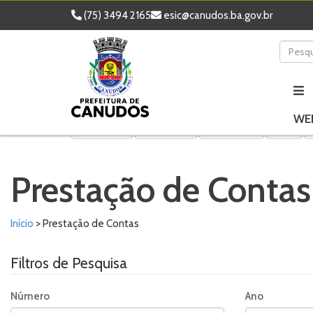
(75) 3494 2165
esic@canudos.ba.gov.br
WE
Licitações
Contratos
Convênios
Leis
Prestação de Contas
Início
> Prestação de Contas
Filtros de Pesquisa
Número
Ano