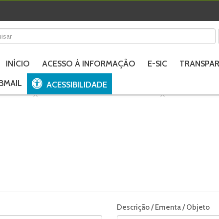
INÍCIO
ACESSO À INFORMAÇÃO
E-SIC
TRANSPAR
BMAIL
ACESSIBILIDADE
Decretos
Relatórios da Responsabilidade Fiscal
Estrutura Organi
Descrição / Ementa / Objeto